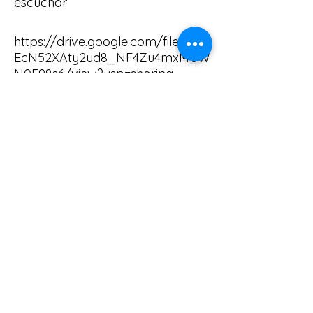
escuchar
https://drive.google.com/file/d/1
EcN52XAty2ud8_NF4Zu4mxMbW
N0F98s6/view?usp=sharing
Cuaderno de Ejercicios
CONTACTO
Mail
creartuimpulso@gmail.com
(54) 1121672636
Argentina - Buenos Aires