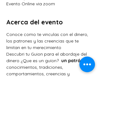
Evento Online via zoom
Acerca del evento
Conoce como te vinculas con el dinero, 
los patrones y las creencias que te 
limitan en tu merecimiento 
Descubri tu Guion para el abordaje del 
dinero ¿Que es un guíon? 
 un patrón
 de 
conocimientos, tradiciones, 
comportamientos, creencias y 
enseñanzas transgeneracionales 
aprendidas sobre el dinero. Estos 
guiones son desarrollados durante 
nuestra niñez y dirigen, 
inconscientemente, nuestro pensamiento 
y comportamiento financiero.
Compartir este evento