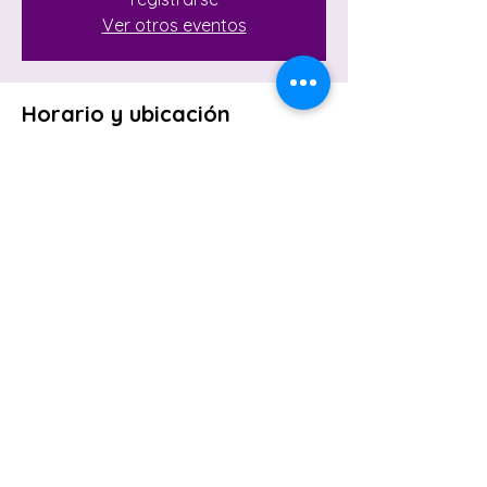
Ver otros eventos
Horario y ubicación
13 de ago de 2023, 11:00 a. m. – 12:40 p.
m.
ONLINE
Compartir este evento
CONTACTO
Mail
creartuimpulso@gmail.com
(54) 1121672636
Argentina - Buenos Aires