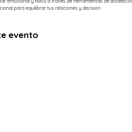
ar emocional y físico a través de herramientas de Biodescod
cional para equilibrar tus relaciones y decision
te evento
lso@gmail.com
s Aires