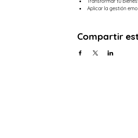
Transformar tu bienest
Aplicar la gestión emo
Compartir es
CONTACTO
Mail
creartuimpu
(54) 1121672636
Argentina - Bueno