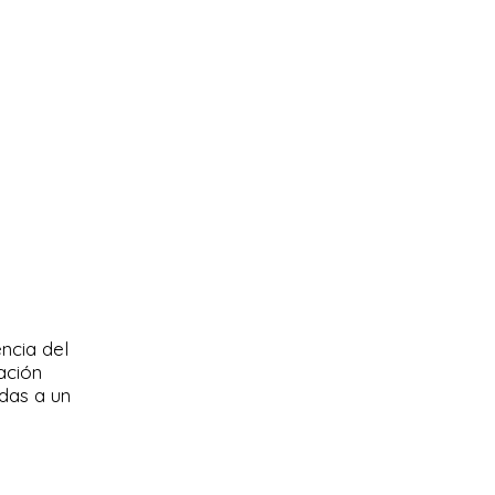
ncia del
ación
adas a un