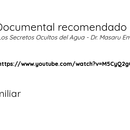
Documental recomendado
Los Secretos Ocultos del Agua - Dr. Masaru E
https://www.youtube.com/watch?v=M5CyQ2
https://www.youtube.com/watch?v=M5CyQ2
iliar